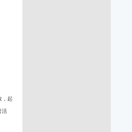
效，起
普活