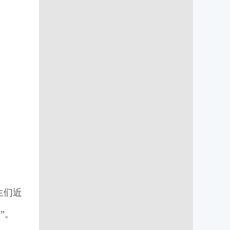
生们近
”。