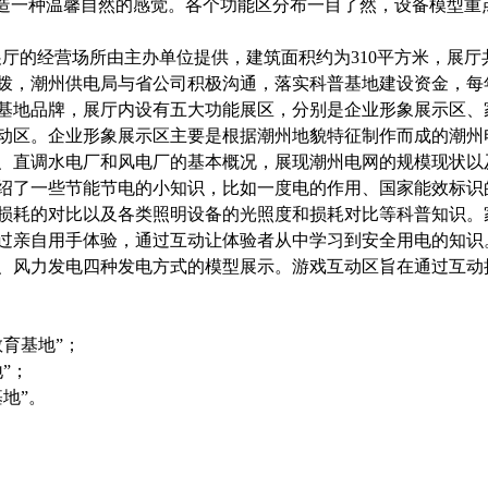
营造一种温馨自然的感觉。各个功能区分布一目了然，设备模型重
展厅的经营场所由主办单位提供，建筑面积约为
310
平方米，展厅
拨，潮州供电局与省公司积极沟通，落实科普基地建设资金，每
基地品牌，展厅内设有五大功能展区，分别是企业形象展示区、
动区。企业形象展示区主要是根据潮州地貌特征制作而成的潮州
、直调水电厂和风电厂的基本概况，展现潮州电网的规模现状以
绍了一些节能节电的小知识，比如一度电的作用、国家能效标识
损耗的对比以及各类照明设备的光照度和损耗对比等科普知识。
过亲自用手体验，通过互动让体验者从中学习到安全用电的知识
、风力发电四种发电方式的模型展示。游戏互动区旨在通过互动
育基地”；
地
”
；
基地
”
。