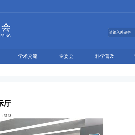
学术交流
专委会
科学普及
示厅
气：
3148