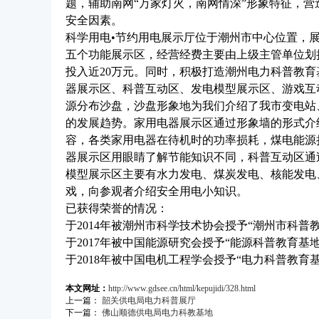
题，辅助南网“万家灯火，南网情深”形象特征，
安全因素。
科学用电
•
节约用电展示厅位于潮州市中心位置，
五个功能展示区，经营经费主要由上级主管单位划
投入近
20
万元。同时，积极打造潮州电力科普教育
器展示区、科普互动区、发电模型展示区、游戏互
源分布沙盘，沙盘形象地为我们介绍了我市变电站
的发展趋势。家用电器展示区通过形象墙的形式介
容，各类家用电器在待机时的功率损耗，煤电能源
器展示区用眼睛了解节能知识不同，科普互动区通
模型展示区主要有水力发电、煤炭发电、核能发电
戏，向参观者介绍安全用电小知识。
已获得荣誉的情况：
于
2014
年被潮州市科学技术协会授予“潮州市科普教
于
2017
年被中国能源研究会授予
“
能源科普教育基
于
2018
年被中国电机工程学会授予
“
电力科普教育
本文网址：
http://www.gdsee.cn/html/kepujidi/328.html
上一篇：
韶关供电局电力科普展厅
下一篇：
佛山顺德供电局电力科教基地