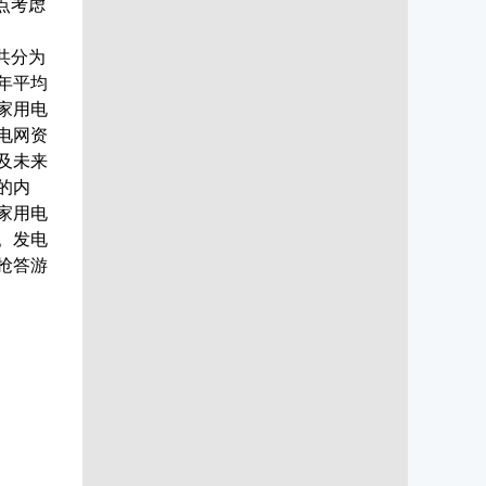
点考虑
共分为
年平均
家用电
电网资
及未来
的内
家用电
。发电
抢答游