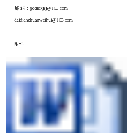
邮 箱：gddlkxjsj@163.com
daidianzhuanweihui@163.com
附件：