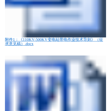
附件1：《110KV-500KV变电站带电作业技术导则》（征
求意见稿）.docx